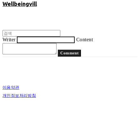
Wellbeingvill
Writer
Content
Comment
이용약관
개인정보처리방침
사업자정보확인
상호: 장수건강마을 | 대표: 소세민 | 개인정보관리책임자: 소세민 | 전화:
041.337.0580 | 이메일: natmresin@naver.com
주소: 충남 예산군 덕산면 수덕사로 403-4<구주소-충남 예산군 덕산면 복당리 501-4>
| 사업자등록번호:
311-05-31621
| 통신판매:
2019-충남예산-00058
| 호스팅제공자: